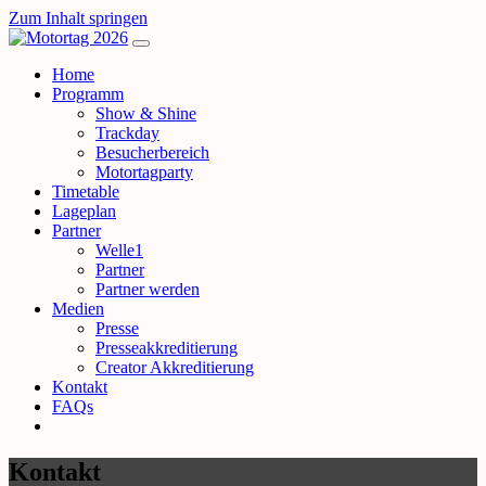
Zum Inhalt springen
Hauptnavigation
Home
Programm
Show & Shine
Trackday
Besucherbereich
Motortagparty
Timetable
Lageplan
Partner
Welle1
Partner
Partner werden
Medien
Presse
Presseakkreditierung
Creator Akkreditierung
Kontakt
FAQs
Kontakt