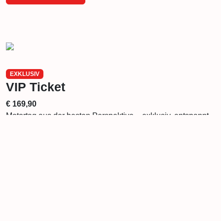
EXKLUSIV
VIP Ticket
€ 169,90
Motortag aus der besten Perspektive – exklusiv, entspannt
und nah am Geschehen.
Gültig:
Samstag
oder
Sonntag
Zeit:
09:00 – 18:00 Uhr
Zugang zum
VIP-Zelt am Boxendach
mit bester Sicht
auf die Strecke
Essen & Getränke
inklusive
Persönliche Gespräche mit
Promis, Influencern,
Gästen und Rennfahrern